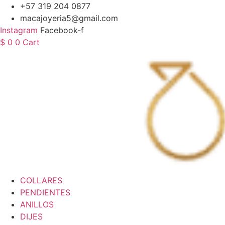
Saltar
+57 319 204 0877
al
macajoyeria5@gmail.com
contenido
Instagram
Facebook-f
$
0
0
Cart
COLLARES
PENDIENTES
ANILLOS
DIJES